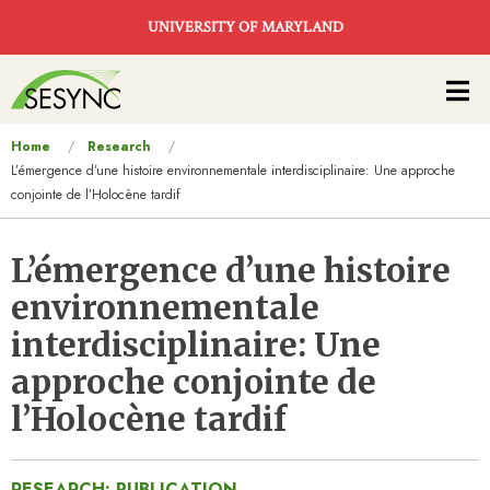
Skip to main content
UNIVERSITY OF MARYLAND
Main
navigation
You
Home
Research
L’émergence d’une histoire environnementale interdisciplinaire: Une approche
are
conjointe de l’Holocène tardif
here
L’émergence d’une histoire
environnementale
interdisciplinaire: Une
approche conjointe de
l’Holocène tardif
RESEARCH: PUBLICATION