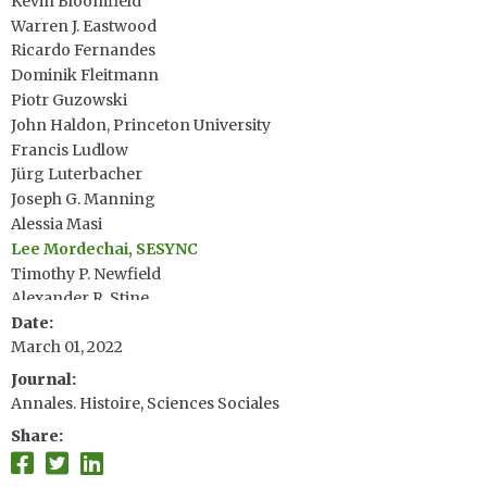
Kevin Bloomfield
Warren J. Eastwood
Ricardo Fernandes
Dominik Fleitmann
Piotr Guzowski
John Haldon, Princeton University
Francis Ludlow
Jürg Luterbacher
Joseph G. Manning
Alessia Masi
Lee Mordechai, SESYNC
Timothy P. Newfield
Alexander R. Stine
Date
Çetin Şenkul
March 01, 2022
Elena Xoplaki
Antoine Heudre
Journal
Annales. Histoire, Sciences Sociales
Share